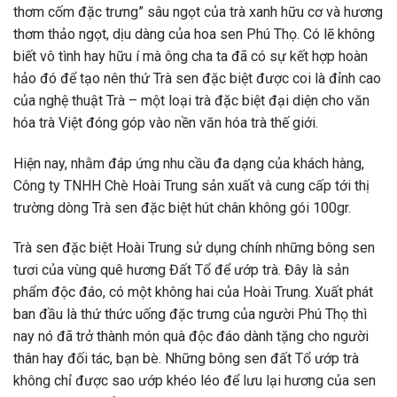
thơm cốm đặc trưng” sâu ngọt của trà xanh hữu cơ và hương
thơm thảo ngọt, dịu dàng của hoa sen Phú Thọ. Có lẽ không
biết vô tình hay hữu í mà ông cha ta đã có sự kết hợp hoàn
hảo đó để tạo nên thứ Trà sen đặc biệt được coi là đỉnh cao
của nghệ thuật Trà – một loại trà đặc biệt đại diện cho văn
hóa trà Việt đóng góp vào nền văn hóa trà thế giới.
Hiện nay, nhằm đáp ứng nhu cầu đa dạng của khách hàng,
Công ty TNHH Chè Hoài Trung sản xuất và cung cấp tới thị
trường dòng Trà sen đặc biệt hút chân không gói 100gr.
Trà sen đặc biệt Hoài Trung sử dụng chính những bông sen
tươi của vùng quê hương Đất Tổ để ướp trà. Đây là sản
phẩm độc đáo, có một không hai của Hoài Trung. Xuất phát
ban đầu là thứ thức uống đặc trưng của người Phú Thọ thì
nay nó đã trở thành món quà độc đáo dành tặng cho người
thân hay đối tác, bạn bè. Những bông sen đất Tổ ướp trà
không chỉ được sao ướp khéo léo để lưu lại hương của sen