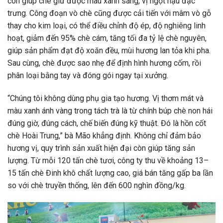
còn giúp chè giữ được màu xanh sáng, vị ngọt hậu đặc
trưng. Công đoạn vò chè cũng được cải tiến với mâm vò gỗ
thay cho kim loại, có thể điều chỉnh độ ép, độ nghiêng linh
hoạt, giảm đến 95% chè cám, tăng tối đa tỷ lệ chè nguyên,
giúp sản phẩm đạt độ xoăn đều, mùi hương lan tỏa khi pha.
Sau cùng, chè được sao nhẹ để định hình hương cốm, rồi
phân loại bằng tay và đóng gói ngay tại xưởng.
“Chúng tôi không dùng phụ gia tạo hương. Vị thơm mát và
màu xanh ánh vàng trong tách trà là từ chính búp chè non hái
đúng giờ, đúng cách, chế biến đúng kỹ thuật. Đó là hồn cốt
chè Hoài Trung,” bà Mão khẳng định. Không chỉ đảm bảo
hương vị, quy trình sản xuất hiện đại còn giúp tăng sản
lượng. Từ mỗi 120 tấn chè tươi, công ty thu về khoảng 13–
15 tấn chè Đinh khô chất lượng cao, giá bán tăng gấp ba lần
so với chè truyền thống, lên đến 600 nghìn đồng/kg.