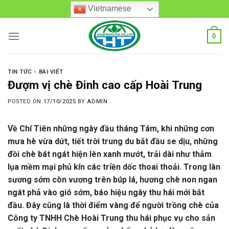
Skip
Vietnamese
to
content
0
TIN TỨC - BÀI VIẾT
Đượm vị chè Đinh cao cấp Hoài Trung
POSTED ON
17/10/2025
BY
ADMIN
Về Chí Tiên những ngày đầu tháng Tám, khi những cơn
mưa hè vừa dứt, tiết trời trung du bắt đầu se dịu, những
đồi chè bát ngát hiện lên xanh mướt, trải dài như thảm
lụa mềm mại phủ kín các triền dốc thoai thoải. Trong làn
sương sớm còn vương trên búp lá, hương chè non ngan
ngát phả vào gió sớm, báo hiệu ngày thu hái mới bắt
đầu. Đây cũng là thời điểm vàng để người trồng chè của
Công ty TNHH Chè Hoài Trung thu hái phục vụ cho sản