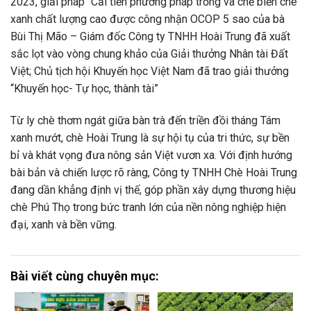
2023, giải pháp “Cải tiến phương pháp trồng và chế biến chè
xanh chất lượng cao được công nhận OCOP 5 sao của bà
Bùi Thị Mão – Giám đốc Công ty TNHH Hoài Trung đã xuất
sắc lọt vào vòng chung khảo của Giải thưởng Nhân tài Đất
Việt; Chủ tịch hội Khuyến học Việt Nam đã trao giải thưởng
“Khuyến học- Tự học, thành tài”
Từ ly chè thơm ngát giữa bàn trà đến triền đồi tháng Tám
xanh mướt, chè Hoài Trung là sự hội tụ của tri thức, sự bền
bỉ và khát vọng đưa nông sản Việt vươn xa. Với định hướng
bài bản và chiến lược rõ ràng, Công ty TNHH Chè Hoài Trung
đang dần khẳng định vị thế, góp phần xây dựng thương hiệu
chè Phú Thọ trong bức tranh lớn của nền nông nghiệp hiện
đại, xanh và bền vững.
Bài viết cùng chuyên mục: