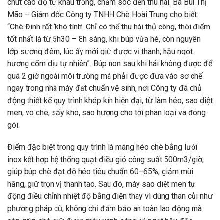
chút cao độ từ khâu trồng, chăm sóc đến thu hái. Bà Bùi Thị
Mão – Giám đốc Công ty TNHH Chè Hoài Trung cho biết:
“Chè Đinh rất ‘khó tính’. Chỉ có thể thu hái thủ công, thời điểm
tốt nhất là từ 5h30 – 8h sáng, khi búp vừa hé, còn nguyên
lớp sương đêm, lúc ấy mới giữ được vị thanh, hậu ngọt,
hương cốm dịu tự nhiên”. Búp non sau khi hái không được để
quá 2 giờ ngoài môi trường mà phải được đưa vào sơ chế
ngay trong nhà máy đạt chuẩn vệ sinh, nơi Công ty đã chủ
động thiết kế quy trình khép kín hiện đại, từ làm héo, sao diệt
men, vò chè, sấy khô, sao hương cho tới phân loại và đóng
gói.
Điểm đặc biệt trong quy trình là máng héo chè bằng lưới
inox kết hợp hệ thống quạt điều gió công suất 500m3/giờ,
giúp búp chè đạt độ héo tiêu chuẩn 60–65%, giảm mùi
hăng, giữ trọn vị thanh tao. Sau đó, máy sao diệt men tự
động điều chỉnh nhiệt độ bằng điện thay vì dùng than củi như
phương pháp cũ, không chỉ đảm bảo an toàn lao động mà