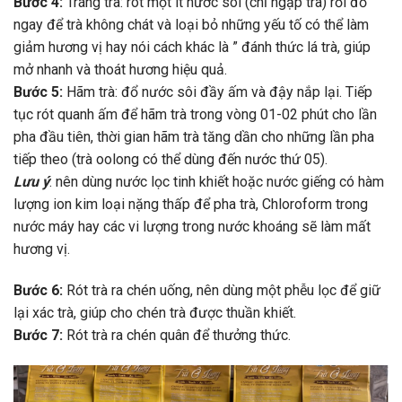
Bước 4:
Tráng trà: rót một ít nước sôi (chỉ ngập trà) rồi đổ
ngay để trà không chát và loại bỏ những yếu tố có thể làm
giảm hương vị hay nói cách khác là ” đánh thức lá trà, giúp
mở nhanh và thoát hương hiệu quả.
Bước 5:
Hãm trà: đổ nước sôi đầy ấm và đậy nắp lại. Tiếp
tục rót quanh ấm để hãm trà trong vòng 01-02 phút cho lần
pha đầu tiên, thời gian hãm trà tăng dần cho những lần pha
tiếp theo (trà oolong có thể dùng đến nước thứ 05).
Lưu ý
: nên dùng nước lọc tinh khiết hoặc nước giếng có hàm
lượng ion kim loại nặng thấp để pha trà, Chloroform trong
nước máy hay các vi lượng trong nước khoáng sẽ làm mất
hương vị.
Bước 6:
Rót trà ra chén uống, nên dùng một phễu lọc để giữ
lại xác trà, giúp cho chén trà được thuần khiết.
Bước 7:
Rót trà ra chén quân để thưởng thức.